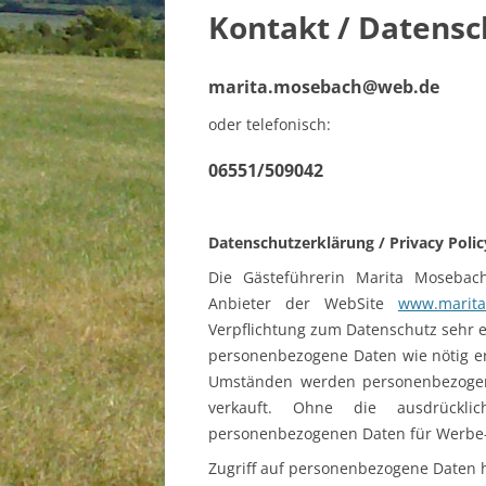
Kontakt / Datensc
VULKAN
RAUM B
marita.mosebach@web.de
RAUM 
oder telefonisch:
RAUM SC
06551/509042
RAUM S
BLANK
Datenschutzerklärung / Privacy Polic
SÜDEIF
Die Gästeführerin Marita Moseba
Anbieter der WebSite
www.marita
TRIER
Verpflichtung zum Datenschutz sehr e
personenbezogene Daten wie nötig er
Umständen werden personenbezogen
verkauft. Ohne die ausdrückli
personenbezogenen Daten für Werbe-
Zugriff auf personenbezogene Daten 