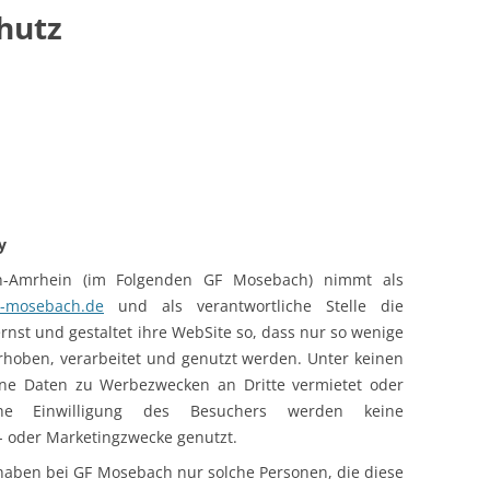
hutz
EIFEL
ITBURG / KYLLBURG
PRÜM /SCHÖNECKEN
HNEIFEL / BLEIALF / ISLEK
TADTKYLL / JÜNKERATH /
ENHEIM
y
EL UND LUXEMBURG
ch-Amrhein (im Folgenden GF Mosebach) nimmt als
-mosebach.de
und als verantwortliche Stelle die
rnst und gestaltet ihre WebSite so, dass nur so wenige
hoben, verarbeitet und genutzt werden. Unter keinen
e Daten zu Werbezwecken an Dritte vermietet oder
che Einwilligung des Besuchers werden keine
 oder Marketingzwecke genutzt.
haben bei GF Mosebach nur solche Personen, die diese