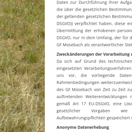
Daten zur Durchführung ihrer Aufgab
die über die gesetzlichen Bestimmu
der geltenden gesetzlichen Bestimmu
DSGVO)) verpflichtet haben, diese e
Übermittlung der erhobenen persone
DSGVO, nur in dem Umfang, der für d
GF Mosebach als verantwortlicher Stel
Zweckänderungen der Verarbeitung
Da sich auf Grund des technischen
eingesetzten Verarbeitungsverfahre
uns vor, die vorliegende Date
Rahmenbedingungen weiterzuentwicke
des GF Mosebach von Zeit zu Zeit zu 
auftretenden Weiterentwicklungen n
gemäß Art 17 EU-DSGVO, eine Lösc
gesetzlicher Vorgaben wie h
Aufbewahrungspflichten gespeichert 
Anonyme Datenerhebung