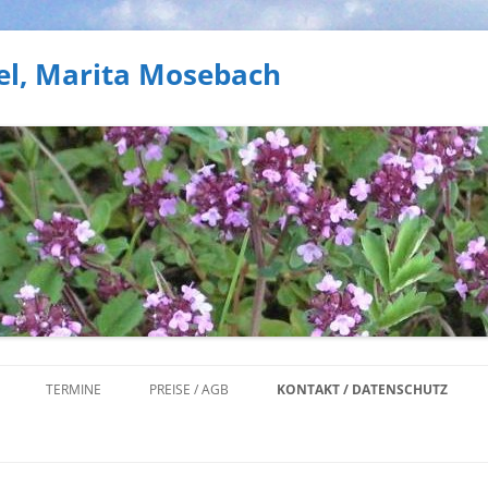
el, Marita Mosebach
Zum
Inhalt
TERMINE
PREISE / AGB
KONTAKT / DATENSCHUTZ
springen
NEN
- UND GEOPARK