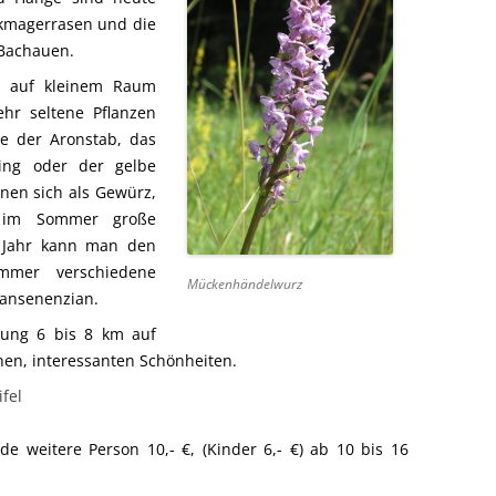
lkmagerrasen und die
 Bachauen.
h: auf kleinem Raum
sehr seltene Pflanzen
ie der Aronstab, das
ling oder der gelbe
gnen sich als Gewürz,
 im Sommer große
m Jahr kann man den
ommer verschiedene
Mückenhändelwurz
ransenenzian.
rung 6 bis 8 km auf
nen, interessanten Schönheiten.
fel
ede weitere Person 10,- €, (Kinder 6,- €) ab 10 bis 16