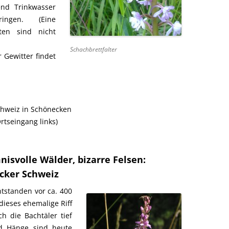
end Trinkwasser
ngen. (Eine
tten sind nicht
Schachbrettfalter
 Gewitter findet
hweiz in Schönecken
tseingang links)
nisvolle Wälder, bizarre Felsen:
cker Schweiz
tstanden vor ca. 400
 dieses ehemalige Riff
h die Bachtäler tief
nd Hänge sind heute