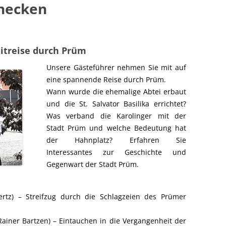
necken
EIFEL
ITBURG / KYLLBURG
PRÜM /SCHÖNECKEN
eitreise durch Prüm
HNEIFEL / BLEIALF / ISLEK
Unsere Gästeführer nehmen Sie mit auf
eine spannende Reise durch Prüm.
TADTKYLL / JÜNKERATH /
Wann wurde die ehemalige Abtei erbaut
ENHEIM
und die St. Salvator Basilika errichtet?
Was verband die Karolinger mit der
EL UND LUXEMBURG
Stadt Prüm und welche Bedeutung hat
der Hahnplatz? Erfahren Sie
Interessantes zur Geschichte und
Gegenwart der Stadt Prüm.
ertz) – Streifzug durch die Schlagzeien des Prümer
iner Bartzen) – Eintauchen in die Vergangenheit der