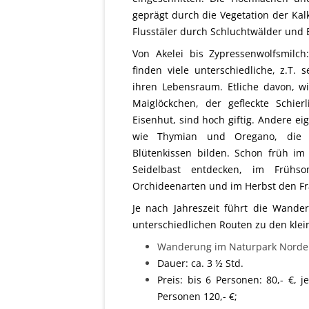
geprägt durch die Vegetation der Ka
Flusstäler durch Schluchtwälder und
Von Akelei bis Zypressenwolfsmilc
finden viele unterschiedliche, z.T. 
ihren Lebensraum. Etliche davon, w
Maiglöckchen, der gefleckte Schier
Eisenhut, sind hoch giftig. Andere ei
wie Thymian und Oregano, die
Blütenkissen bilden. Schon früh i
Seidelbast entdecken, im Frühs
Orchideenarten und im Herbst den F
Je nach Jahreszeit führt die Wande
unterschiedlichen Routen zu den klei
Wanderung im Naturpark Nordei
Dauer: ca. 3 ½ Std.
Preis: bis 6 Personen: 80,- €, j
Personen 120,- €;