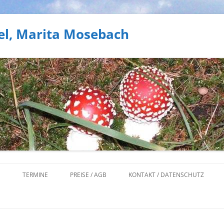
el, Marita Mosebach
Zum
Inhalt
N
TERMINE
PREISE / AGB
KONTAKT / DATENSCHUTZ
springen
NEN
- UND GEOPARK