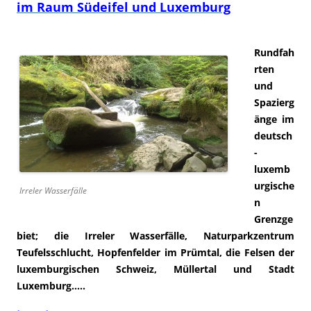
im Raum Südeifel und Luxemburg
Rundfah
rten
und
Spazierg
änge im
deutsch
-
luxemb
urgische
Irreler Wasserfälle
n
Grenzge
biet; die Irreler Wasserfälle, Naturparkzentrum
Teufelsschlucht, Hopfenfelder im Prümtal, die Felsen der
luxemburgischen Schweiz, Müllertal und Stadt
Luxemburg…..