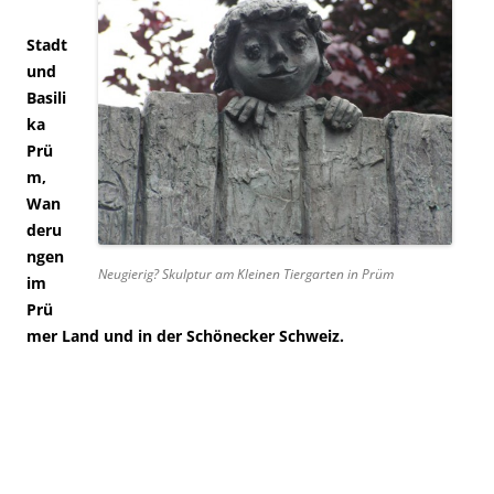
Stadt
und
Basili
ka
Prü
m,
Wan
deru
ngen
Neugierig? Skulptur am Kleinen Tiergarten in Prüm
im
Prü
mer Land und in der Schönecker Schweiz.