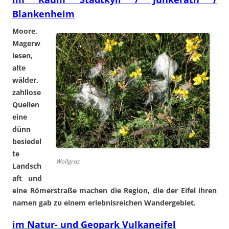
Blankenheim
Moore,
Magerw
iesen,
alte
wälder,
zahllose
Quellen
eine
dünn
besiedel
te
Wollgras
Landsch
aft und
eine Römerstraße machen die Region, die der Eifel ihren
namen gab zu einem erlebnisreichen Wandergebiet.
im Natur- und Geopark Vulkaneifel