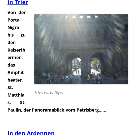
in Trier
Von der
Porta
Nigra
bis zu
den
Kaiserth
ermen,
das
Amphit
heater,
St.
Trier, Porta Nigra
Matthia
s, St.
Paulin, der Panoramablick vom Petrisberg……
in den Ardennen