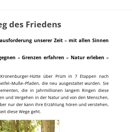
NEN
- UND GEOPARK
eg des Friedens
EIFEL
ITBURG / KYLLBURG
ausforderung unserer Zeit – mit allen Sinnen
PRÜM /SCHÖNECKEN
gegnen – Grenzen erfahren – Natur erleben –
HNEIFEL / BLEIALF / ISLEK
TADTKYLL / JÜNKERATH /
 Kronenburger-Hütte über Prüm in 7 Etappen nach
ENHEIM
neifel–Muße–Pfaden, die neu ausgestaltet wurden. Sie
EL UND LUXEMBURG
menten, die in Jahrmillionen langem Ringen diese
en und Vergehen in der Natur und von den Menschen,
Aber nur der kann ihre Erzählung hören und verstehen,
eit diese Wege geht.