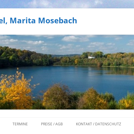
el, Marita Mosebach
Zum
Inhalt
TERMINE
PREISE / AGB
KONTAKT / DATENSCHUTZ
springen