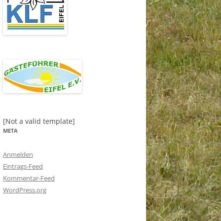
[Not a valid template]
META
Anmelden
Eintrags-Feed
Kommentar-Feed
WordPress.org