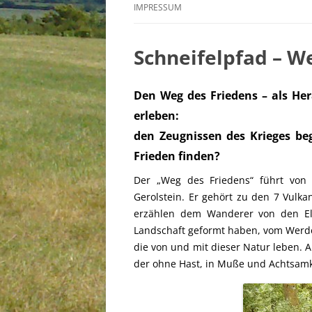
ARDEN
IMPRESSUM
NATUR
Schneifelpfad – W
VULKAN
RAUM B
Den Weg des Friedens – als Her
RAUM 
erleben:
den Zeugnissen des Krieges be
RAUM SC
Frieden finden?
RAUM S
Der „Weg des Friedens“ führt von
BLANK
Gerolstein. Er gehört zu den 7 Vulka
SÜDEIF
erzählen dem Wanderer von den Ele
Landschaft geformt haben, vom Werd
TRIER
die von und mit dieser Natur leben. 
der ohne Hast, in Muße und Achtsamk